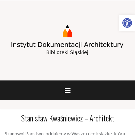
Otwórz pasek narzędzi
Stanisław Kwaśniewicz – Architekt
Szanowni Państwo, oddajemy w Wasze ręce książkę, która