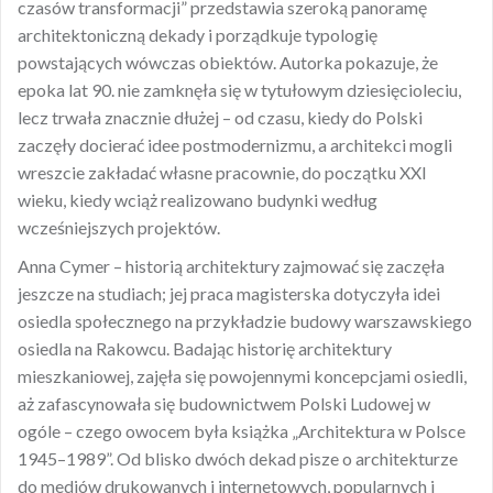
czasów transformacji” przedstawia szeroką panoramę
architektoniczną dekady i porządkuje typologię
powstających wówczas obiektów. Autorka pokazuje, że
epoka lat 90. nie zamknęła się w tytułowym dziesięcioleciu,
lecz trwała znacznie dłużej – od czasu, kiedy do Polski
zaczęły docierać idee postmodernizmu, a architekci mogli
wreszcie zakładać własne pracownie, do początku XXI
wieku, kiedy wciąż realizowano budynki według
wcześniejszych projektów.
Anna Cymer – historią architektury zajmować się zaczęła
jeszcze na studiach; jej praca magisterska dotyczyła idei
osiedla społecznego na przykładzie budowy warszawskiego
osiedla na Rakowcu. Badając historię architektury
mieszkaniowej, zajęła się powojennymi koncepcjami osiedli,
aż zafascynowała się budownictwem Polski Ludowej w
ogóle – czego owocem była książka „Architektura w Polsce
1945–1989”. Od blisko dwóch dekad pisze o architekturze
do mediów drukowanych i internetowych, popularnych i