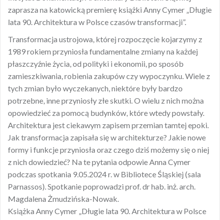
zaprasza na katowicką premierę książki Anny Cymer „Długie
lata 90. Architektura w Polsce czasów transformacji”.
Transformacja ustrojowa, której rozpoczęcie kojarzymy z
1989 rokiem przyniosła fundamentalne zmiany na każdej
płaszczyźnie życia, od polityki i ekonomii, po sposób
zamieszkiwania, robienia zakupów czy wypoczynku. Wiele z
tych zmian było wyczekanych, niektóre były bardzo
potrzebne, inne przyniosły złe skutki. O wielu z nich można
opowiedzieć za pomocą budynków, które wtedy powstały.
Architektura jest ciekawym zapisem przemian tamtej epoki.
Jak transformacja zapisała się w architekturze? Jakie nowe
formy i funkcje przyniosła oraz czego dziś możemy się o niej
z nich dowiedzieć? Na te pytania odpowie Anna Cymer
podczas spotkania 9.05.2024 r. w Bibliotece Śląskiej (sala
Parnassos). Spotkanie poprowadzi prof. dr hab. inż. arch.
Magdalena Żmudzińska-Nowak.
Książka Anny Cymer „Długie lata 90. Architektura w Polsce