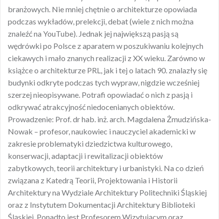
branżowych. Nie mniej chętnie o architekturze opowiada
podczas wykładów, prelekcji, debat (wiele z nich można
znaleźć na YouTube). Jednak jej największą pasją są
wędrówki po Polsce z aparatem w poszukiwaniu kolejnych
ciekawych i mało znanych realizacji z XX wieku. Zarówno w
książce o architekturze PRL, jak i tej o latach 90. znalazły się
budynki odkryte podczas tych wypraw, nigdzie wcześniej
szerzej nieopisywane. Potrafi opowiadać o nich z pasją i
odkrywać atrakcyjność niedocenianych obiektów.
Prowadzenie: Prof. dr hab. inż. arch. Magdalena Żmudzińska-
Nowak – profesor, naukowiec i nauczyciel akademicki w
zakresie problematyki dziedzictwa kulturowego,
konserwacji, adaptacji i rewitalizacji obiektów
zabytkowych, teorii architektury i urbanistyki. Na co dzień
związana z Katedrą Teorii, Projektowania i Historii
Architektury na Wydziale Architektury Politechniki Śląskiej
oraz z Instytutem Dokumentacji Architektury Biblioteki
Śląskiej. Ponadto jest Profesorem Wizytującym oraz